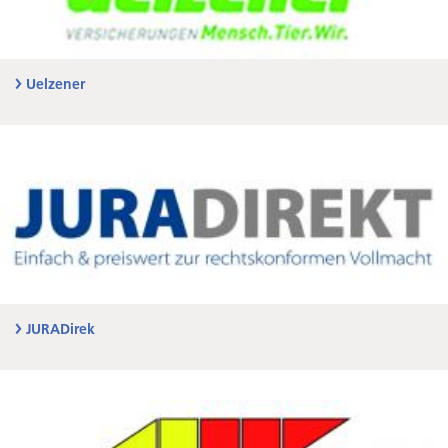
Uelzener
JURADirek